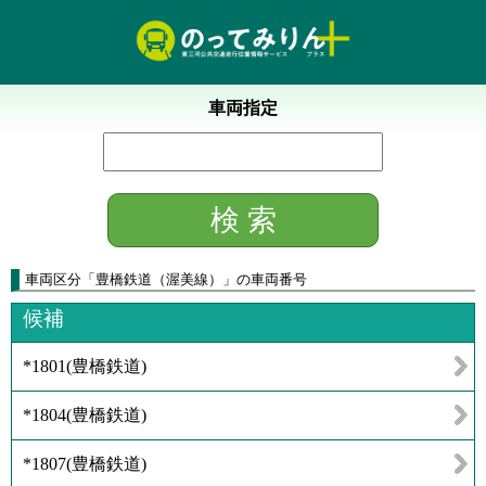
車両指定
車両区分
「
豊橋鉄道（渥美線）
」
の車両番号
候補
*1801
(
豊橋鉄道
)
*1804
(
豊橋鉄道
)
*1807
(
豊橋鉄道
)