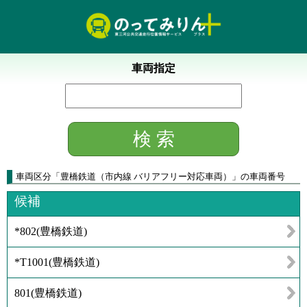
車両指定
車両区分
「
豊橋鉄道（市内線 バリアフリー対応車両）
」
の車両番号
候補
*802
(
豊橋鉄道
)
*T1001
(
豊橋鉄道
)
801
(
豊橋鉄道
)