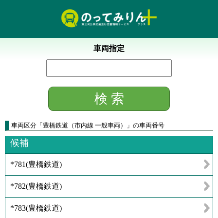
車両指定
車両区分
「
豊橋鉄道（市内線 一般車両）
」
の車両番号
候補
*781
(
豊橋鉄道
)
*782
(
豊橋鉄道
)
*783
(
豊橋鉄道
)