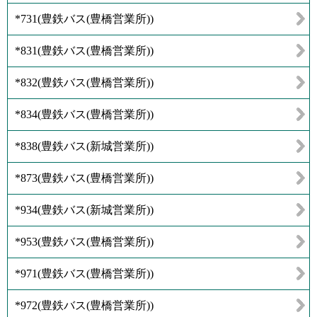
*731
(
豊鉄バス(豊橋営業所)
)
*831
(
豊鉄バス(豊橋営業所)
)
*832
(
豊鉄バス(豊橋営業所)
)
*834
(
豊鉄バス(豊橋営業所)
)
*838
(
豊鉄バス(新城営業所)
)
*873
(
豊鉄バス(豊橋営業所)
)
*934
(
豊鉄バス(新城営業所)
)
*953
(
豊鉄バス(豊橋営業所)
)
*971
(
豊鉄バス(豊橋営業所)
)
*972
(
豊鉄バス(豊橋営業所)
)