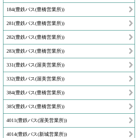
184
(
豊鉄バス(豊橋営業所)
)
281
(
豊鉄バス(豊橋営業所)
)
282
(
豊鉄バス(豊橋営業所)
)
283
(
豊鉄バス(豊橋営業所)
)
331
(
豊鉄バス(渥美営業所)
)
332
(
豊鉄バス(渥美営業所)
)
384
(
豊鉄バス(豊橋営業所)
)
385
(
豊鉄バス(豊橋営業所)
)
4011
(
豊鉄バス(渥美営業所)
)
4014
(
豊鉄バス(新城営業所)
)