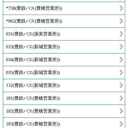
*758
(
豊鉄バス(豊橋営業所)
)
*862
(
豊鉄バス(豊橋営業所)
)
031
(
豊鉄バス(渥美営業所)
)
033
(
豊鉄バス(新城営業所)
)
034
(
豊鉄バス(新城営業所)
)
035
(
豊鉄バス(新城営業所)
)
132
(
豊鉄バス(新城営業所)
)
181
(
豊鉄バス(豊橋営業所)
)
182
(
豊鉄バス(豊橋営業所)
)
183
(
豊鉄バス(豊橋営業所)
)