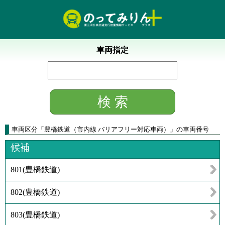
車両指定
車両区分
「
豊橋鉄道（市内線 バリアフリー対応車両）
」
の車両番号
候補
801
(
豊橋鉄道
)
802
(
豊橋鉄道
)
803
(
豊橋鉄道
)