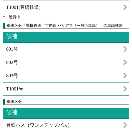
T1001
(
豊橋鉄道
)
*：運行中
車両区分「豊橋鉄道（市内線 バリアフリー対応車両）」の車両種別
候補
801号
802号
803号
T1001号
車両区分
候補
豊鉄バス（ワンステップバス）