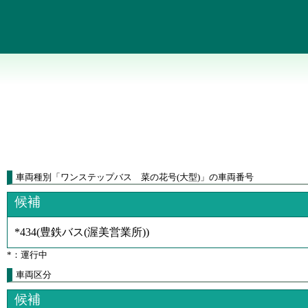
車両種別
「
ワンステップバス 菜の花号(大型)
」
の車両番号
候補
*434
(
豊鉄バス(渥美営業所)
)
*：運行中
車両区分
候補