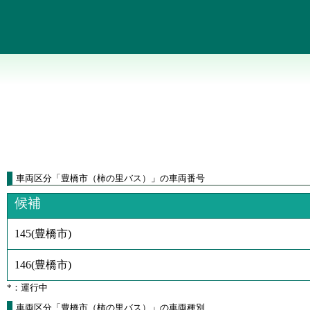
車両区分
「
豊橋市（柿の里バス）
」
の車両番号
候補
145
(
豊橋市
)
146
(
豊橋市
)
*：運行中
車両区分「豊橋市（柿の里バス）」の車両種別