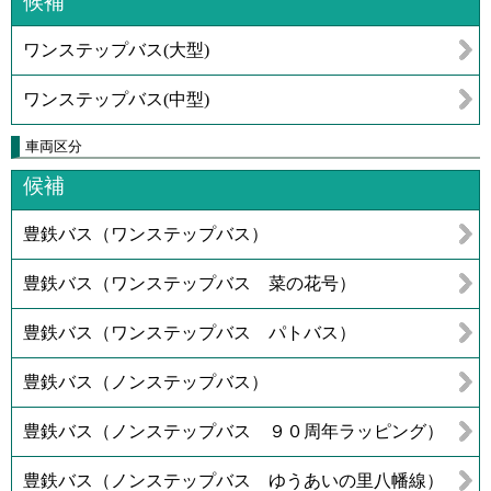
候補
ワンステップバス(大型)
ワンステップバス(中型)
車両区分
候補
豊鉄バス（ワンステップバス）
豊鉄バス（ワンステップバス 菜の花号）
豊鉄バス（ワンステップバス パトバス）
豊鉄バス（ノンステップバス）
豊鉄バス（ノンステップバス ９０周年ラッピング）
豊鉄バス（ノンステップバス ゆうあいの里八幡線）