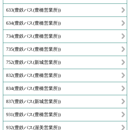
633
(
豊鉄バス(豊橋営業所)
)
634
(
豊鉄バス(豊橋営業所)
)
734
(
豊鉄バス(豊橋営業所)
)
735
(
豊鉄バス(豊橋営業所)
)
752
(
豊鉄バス(新城営業所)
)
832
(
豊鉄バス(豊橋営業所)
)
834
(
豊鉄バス(豊橋営業所)
)
837
(
豊鉄バス(新城営業所)
)
931
(
豊鉄バス(豊橋営業所)
)
932
(
豊鉄バス(渥美営業所)
)