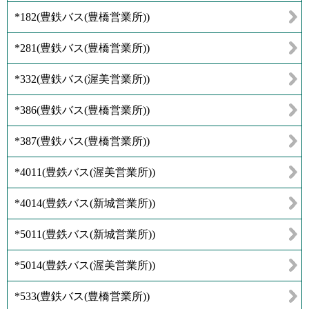
*182
(
豊鉄バス(豊橋営業所)
)
*281
(
豊鉄バス(豊橋営業所)
)
*332
(
豊鉄バス(渥美営業所)
)
*386
(
豊鉄バス(豊橋営業所)
)
*387
(
豊鉄バス(豊橋営業所)
)
*4011
(
豊鉄バス(渥美営業所)
)
*4014
(
豊鉄バス(新城営業所)
)
*5011
(
豊鉄バス(新城営業所)
)
*5014
(
豊鉄バス(渥美営業所)
)
*533
(
豊鉄バス(豊橋営業所)
)