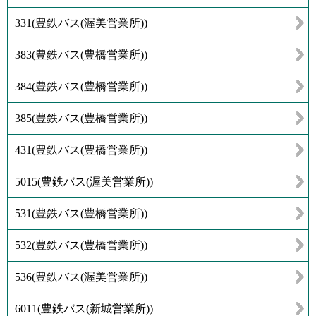
331
(
豊鉄バス(渥美営業所)
)
383
(
豊鉄バス(豊橋営業所)
)
384
(
豊鉄バス(豊橋営業所)
)
385
(
豊鉄バス(豊橋営業所)
)
431
(
豊鉄バス(豊橋営業所)
)
5015
(
豊鉄バス(渥美営業所)
)
531
(
豊鉄バス(豊橋営業所)
)
532
(
豊鉄バス(豊橋営業所)
)
536
(
豊鉄バス(渥美営業所)
)
6011
(
豊鉄バス(新城営業所)
)