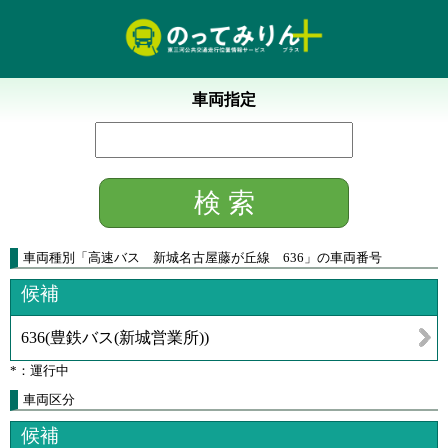
車両指定
車両種別
「
高速バス 新城名古屋藤が丘線 636
」
の車両番号
候補
636
(
豊鉄バス(新城営業所)
)
*：運行中
車両区分
候補