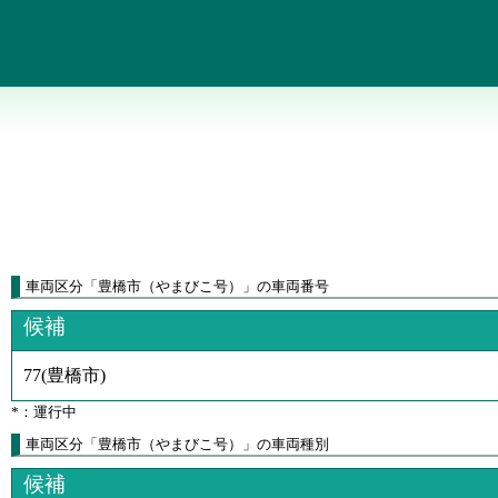
車両区分
「
豊橋市（やまびこ号）
」
の車両番号
候補
77
(
豊橋市
)
*：運行中
車両区分「豊橋市（やまびこ号）」の車両種別
候補