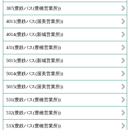
387
(
豊鉄バス(豊橋営業所)
)
4011
(
豊鉄バス(渥美営業所)
)
4014
(
豊鉄バス(新城営業所)
)
431
(
豊鉄バス(豊橋営業所)
)
5011
(
豊鉄バス(新城営業所)
)
5014
(
豊鉄バス(渥美営業所)
)
5015
(
豊鉄バス(渥美営業所)
)
531
(
豊鉄バス(豊橋営業所)
)
532
(
豊鉄バス(豊橋営業所)
)
533
(
豊鉄バス(豊橋営業所)
)