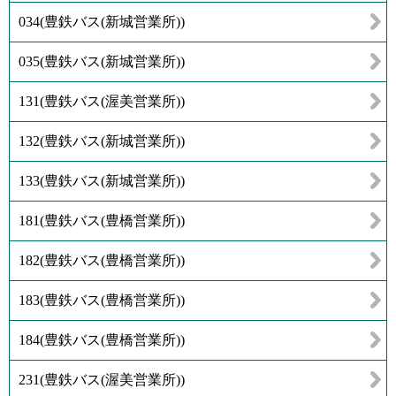
034
(
豊鉄バス(新城営業所)
)
035
(
豊鉄バス(新城営業所)
)
131
(
豊鉄バス(渥美営業所)
)
132
(
豊鉄バス(新城営業所)
)
133
(
豊鉄バス(新城営業所)
)
181
(
豊鉄バス(豊橋営業所)
)
182
(
豊鉄バス(豊橋営業所)
)
183
(
豊鉄バス(豊橋営業所)
)
184
(
豊鉄バス(豊橋営業所)
)
231
(
豊鉄バス(渥美営業所)
)