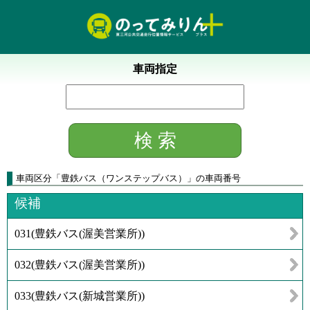
車両指定
車両区分
「
豊鉄バス（ワンステップバス）
」
の車両番号
候補
031
(
豊鉄バス(渥美営業所)
)
032
(
豊鉄バス(渥美営業所)
)
033
(
豊鉄バス(新城営業所)
)