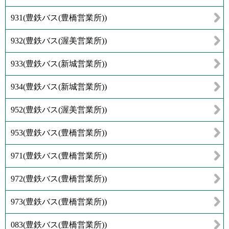
931
(
豊鉄バス(豊橋営業所)
)
932
(
豊鉄バス(渥美営業所)
)
933
(
豊鉄バス(新城営業所)
)
934
(
豊鉄バス(新城営業所)
)
952
(
豊鉄バス(渥美営業所)
)
953
(
豊鉄バス(豊橋営業所)
)
971
(
豊鉄バス(豊橋営業所)
)
972
(
豊鉄バス(豊橋営業所)
)
973
(
豊鉄バス(豊橋営業所)
)
083
(
豊鉄バス(豊橋営業所)
)