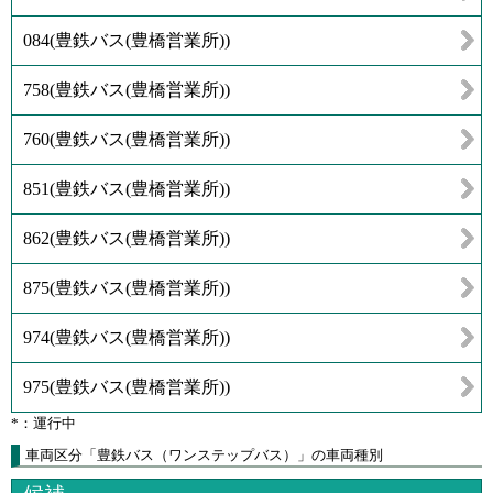
084
(
豊鉄バス(豊橋営業所)
)
758
(
豊鉄バス(豊橋営業所)
)
760
(
豊鉄バス(豊橋営業所)
)
851
(
豊鉄バス(豊橋営業所)
)
862
(
豊鉄バス(豊橋営業所)
)
875
(
豊鉄バス(豊橋営業所)
)
974
(
豊鉄バス(豊橋営業所)
)
975
(
豊鉄バス(豊橋営業所)
)
*：運行中
車両区分「豊鉄バス（ワンステップバス）」の車両種別