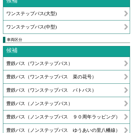
候補
ワンステップバス(大型)
ワンステップバス(中型)
車両区分
候補
豊鉄バス（ワンステップバス）
豊鉄バス（ワンステップバス 菜の花号）
豊鉄バス（ワンステップバス パトバス）
豊鉄バス（ノンステップバス）
豊鉄バス（ノンステップバス ９０周年ラッピング）
豊鉄バス（ノンステップバス ゆうあいの里八幡線）