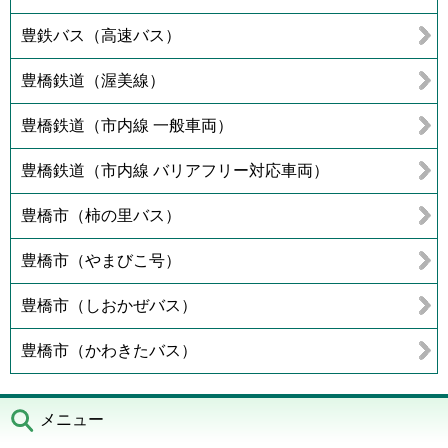
豊鉄バス（高速バス）
豊橋鉄道（渥美線）
豊橋鉄道（市内線 一般車両）
豊橋鉄道（市内線 バリアフリー対応車両）
豊橋市（柿の里バス）
豊橋市（やまびこ号）
豊橋市（しおかぜバス）
豊橋市（かわきたバス）
メニュー