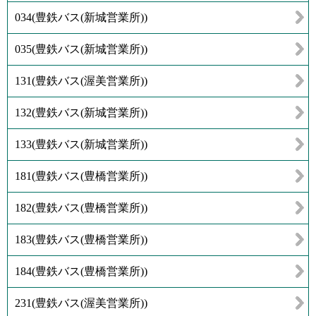
034
(
豊鉄バス(新城営業所)
)
035
(
豊鉄バス(新城営業所)
)
131
(
豊鉄バス(渥美営業所)
)
132
(
豊鉄バス(新城営業所)
)
133
(
豊鉄バス(新城営業所)
)
181
(
豊鉄バス(豊橋営業所)
)
182
(
豊鉄バス(豊橋営業所)
)
183
(
豊鉄バス(豊橋営業所)
)
184
(
豊鉄バス(豊橋営業所)
)
231
(
豊鉄バス(渥美営業所)
)