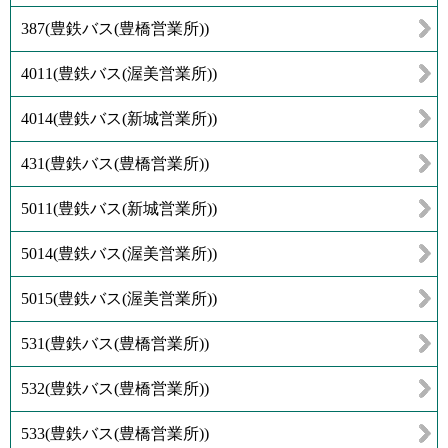
387
(
豊鉄バス(豊橋営業所)
)
4011
(
豊鉄バス(渥美営業所)
)
4014
(
豊鉄バス(新城営業所)
)
431
(
豊鉄バス(豊橋営業所)
)
5011
(
豊鉄バス(新城営業所)
)
5014
(
豊鉄バス(渥美営業所)
)
5015
(
豊鉄バス(渥美営業所)
)
531
(
豊鉄バス(豊橋営業所)
)
532
(
豊鉄バス(豊橋営業所)
)
533
(
豊鉄バス(豊橋営業所)
)