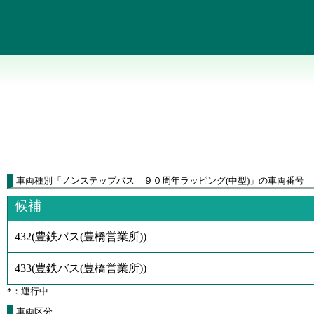
車両種別
「
ノンステップバス ９０周年ラッピング(中型)
」
の車両番号
候補
432
(
豊鉄バス(豊橋営業所)
)
433
(
豊鉄バス(豊橋営業所)
)
*：運行中
車両区分