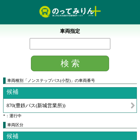
車両指定
車両種別
「
ノンステップバス(小型)
」
の車両番号
候補
870
(
豊鉄バス(新城営業所)
)
*：運行中
車両区分
候補