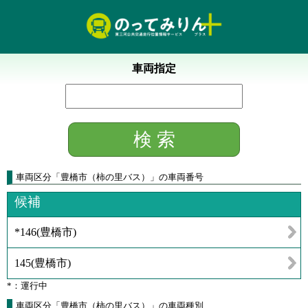
車両指定
車両区分
「
豊橋市（柿の里バス）
」
の車両番号
候補
*146
(
豊橋市
)
145
(
豊橋市
)
*：運行中
車両区分「豊橋市（柿の里バス）」の車両種別