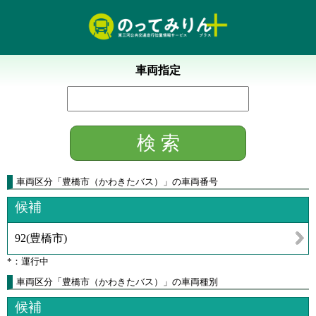
車両指定
車両区分
「
豊橋市（かわきたバス）
」
の車両番号
候補
92
(
豊橋市
)
*：運行中
車両区分「豊橋市（かわきたバス）」の車両種別
候補