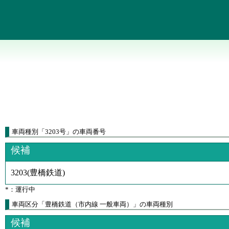
車両種別
「
3203号
」
の車両番号
候補
3203
(
豊橋鉄道
)
*：運行中
車両区分「豊橋鉄道（市内線 一般車両）」の車両種別
候補