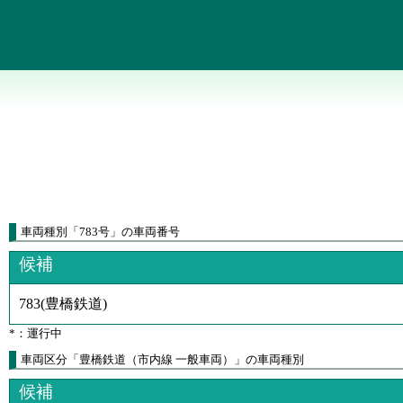
車両種別
「
783号
」
の車両番号
候補
783
(
豊橋鉄道
)
*：運行中
車両区分「豊橋鉄道（市内線 一般車両）」の車両種別
候補