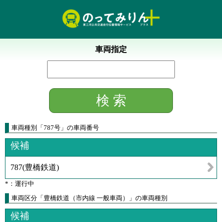
車両指定
車両種別
「
787号
」
の車両番号
候補
787
(
豊橋鉄道
)
*：運行中
車両区分「豊橋鉄道（市内線 一般車両）」の車両種別
候補