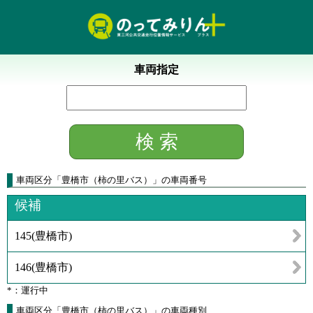
車両指定
車両区分
「
豊橋市（柿の里バス）
」
の車両番号
候補
145
(
豊橋市
)
146
(
豊橋市
)
*：運行中
車両区分「豊橋市（柿の里バス）」の車両種別