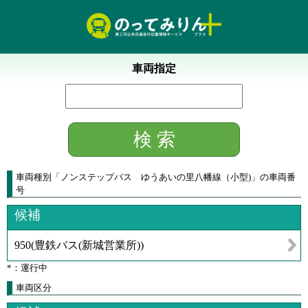
車両指定
車両種別
「
ノンステップバス ゆうあいの里八幡線（小型)
」
の車両番
号
候補
950
(
豊鉄バス(新城営業所)
)
*：運行中
車両区分