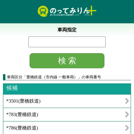
車両指定
車両区分
「
豊橋鉄道（市内線 一般車両）
」
の車両番号
候補
*3501
(
豊橋鉄道
)
*783
(
豊橋鉄道
)
*786
(
豊橋鉄道
)