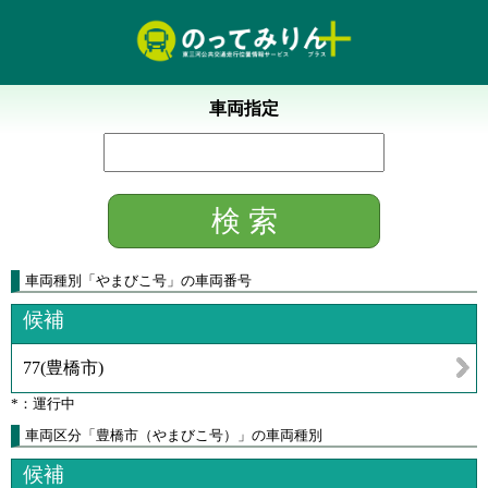
車両指定
車両種別
「
やまびこ号
」
の車両番号
候補
77
(
豊橋市
)
*：運行中
車両区分「豊橋市（やまびこ号）」の車両種別
候補