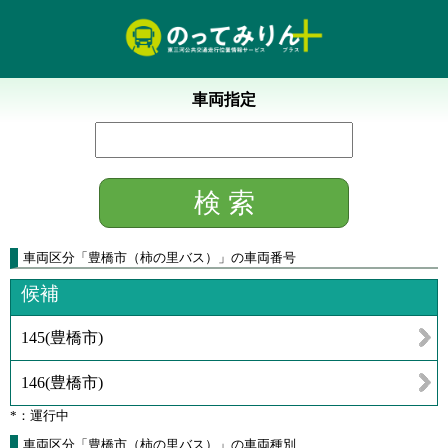
車両指定
車両区分
「
豊橋市（柿の里バス）
」
の車両番号
候補
145
(
豊橋市
)
146
(
豊橋市
)
*：運行中
車両区分「豊橋市（柿の里バス）」の車両種別