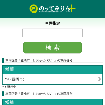
車両指定
車両区分
「
豊橋市（しおかぜバス）
」
の車両番号
候補
*95
(
豊橋市
)
*：運行中
車両区分「豊橋市（しおかぜバス）」の車両種別
候補