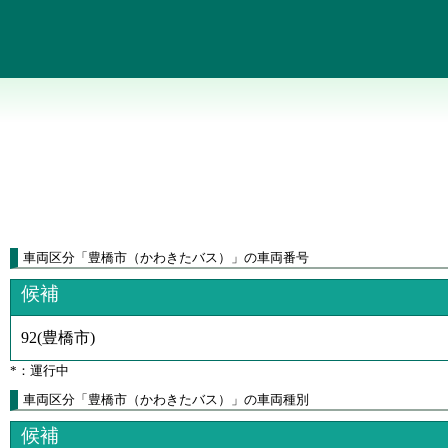
車両区分
「
豊橋市（かわきたバス）
」
の車両番号
候補
92
(
豊橋市
)
*：運行中
車両区分「豊橋市（かわきたバス）」の車両種別
候補