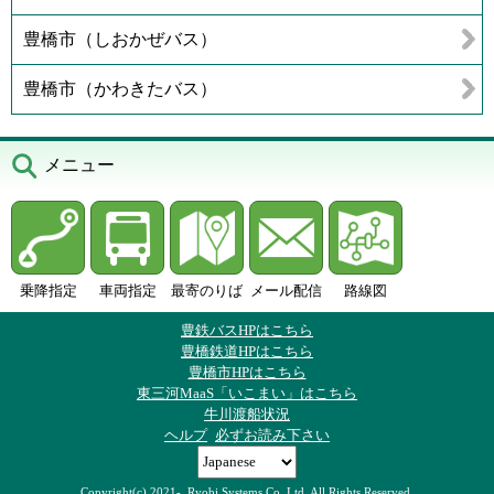
豊橋市（しおかぜバス）
豊橋市（かわきたバス）
メニュー
乗降指定
車両指定
最寄のりば
メール配信
路線図
豊鉄バスHPはこちら
豊橋鉄道HPはこちら
豊橋市HPはこちら
東三河MaaS「いこまい」はこちら
牛川渡船状況
ヘルプ
必ずお読み下さい
Copyright(c) 2021-, Ryobi Systems Co.,Ltd. All Rights Reserved.