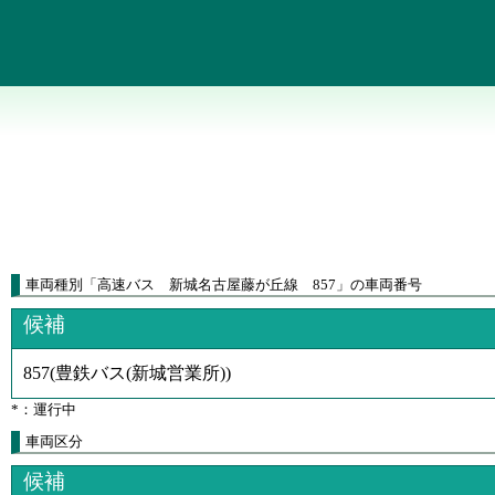
車両種別
「
高速バス 新城名古屋藤が丘線 857
」
の車両番号
候補
857
(
豊鉄バス(新城営業所)
)
*：運行中
車両区分
候補