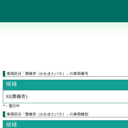
車両区分
「
豊橋市（かわきたバス）
」
の車両番号
候補
92
(
豊橋市
)
*：運行中
車両区分「豊橋市（かわきたバス）」の車両種別
候補