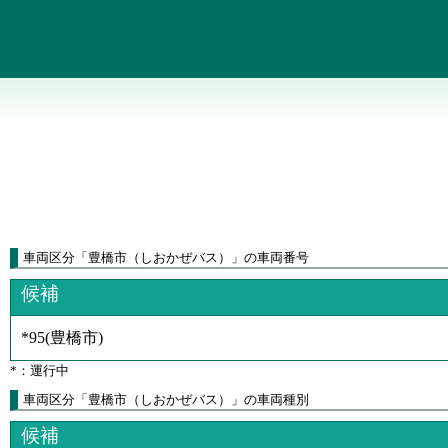
車両区分
「
豊橋市（しおかぜバス）
」
の車両番号
候補
*95
(
豊橋市
)
*：運行中
車両区分「豊橋市（しおかぜバス）」の車両種別
候補