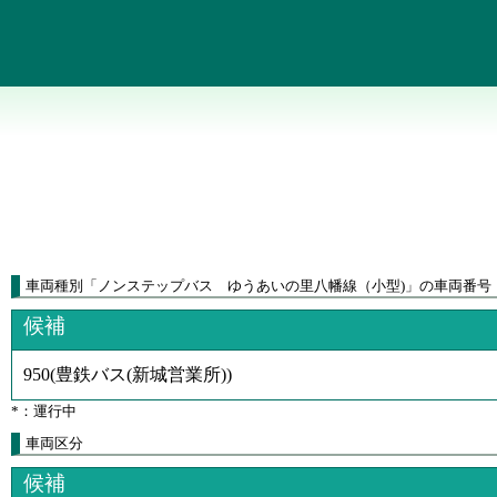
車両種別
「
ノンステップバス ゆうあいの里八幡線（小型)
」
の車両番号
候補
950
(
豊鉄バス(新城営業所)
)
*：運行中
車両区分
候補