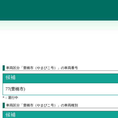
車両区分
「
豊橋市（やまびこ号）
」
の車両番号
候補
77
(
豊橋市
)
*：運行中
車両区分「豊橋市（やまびこ号）」の車両種別
候補