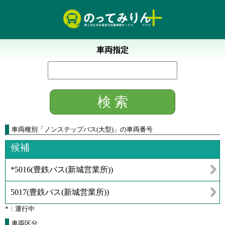
車両指定
車両種別
「
ノンステップバス(大型)
」
の車両番号
候補
*5016
(
豊鉄バス(新城営業所)
)
5017
(
豊鉄バス(新城営業所)
)
*：運行中
車両区分