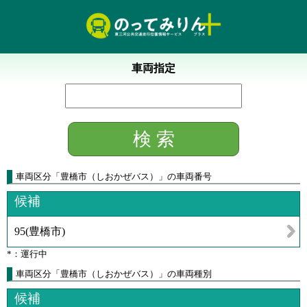
車両指定
車両区分
「
豊橋市（しおかぜバス）
」
の車両番号
候補
95
(
豊橋市
)
*：運行中
車両区分「豊橋市（しおかぜバス）」の車両種別
候補