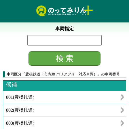
車両指定
車両区分
「
豊橋鉄道（市内線 バリアフリー対応車両）
」
の車両番号
候補
801
(
豊橋鉄道
)
802
(
豊橋鉄道
)
803
(
豊橋鉄道
)