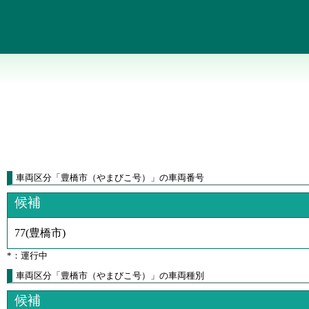
車両区分
「
豊橋市（やまびこ号）
」
の車両番号
候補
77
(
豊橋市
)
*：運行中
車両区分「豊橋市（やまびこ号）」の車両種別
候補