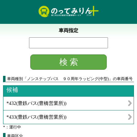
車両指定
車両種別
「
ノンステップバス ９０周年ラッピング(中型)
」
の車両番号
候補
*432
(
豊鉄バス(豊橋営業所)
)
*433
(
豊鉄バス(豊橋営業所)
)
*：運行中
車両区分