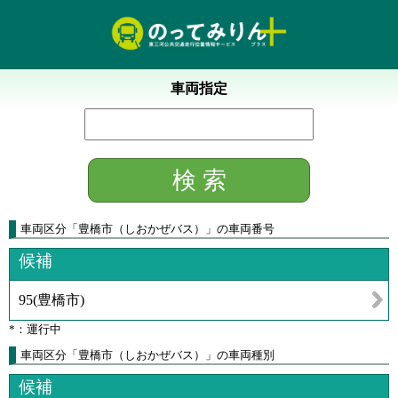
車両指定
車両区分
「
豊橋市（しおかぜバス）
」
の車両番号
候補
95
(
豊橋市
)
*：運行中
車両区分「豊橋市（しおかぜバス）」の車両種別
候補