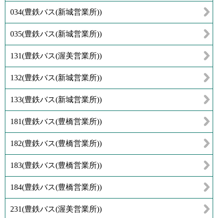
034
(
豊鉄バス(新城営業所)
)
035
(
豊鉄バス(新城営業所)
)
131
(
豊鉄バス(渥美営業所)
)
132
(
豊鉄バス(新城営業所)
)
133
(
豊鉄バス(新城営業所)
)
181
(
豊鉄バス(豊橋営業所)
)
182
(
豊鉄バス(豊橋営業所)
)
183
(
豊鉄バス(豊橋営業所)
)
184
(
豊鉄バス(豊橋営業所)
)
231
(
豊鉄バス(渥美営業所)
)