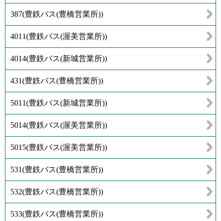
387
(
豊鉄バス(豊橋営業所)
)
4011
(
豊鉄バス(渥美営業所)
)
4014
(
豊鉄バス(新城営業所)
)
431
(
豊鉄バス(豊橋営業所)
)
5011
(
豊鉄バス(新城営業所)
)
5014
(
豊鉄バス(渥美営業所)
)
5015
(
豊鉄バス(渥美営業所)
)
531
(
豊鉄バス(豊橋営業所)
)
532
(
豊鉄バス(豊橋営業所)
)
533
(
豊鉄バス(豊橋営業所)
)