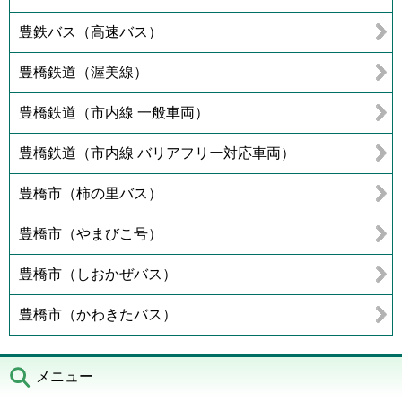
豊鉄バス（高速バス）
豊橋鉄道（渥美線）
豊橋鉄道（市内線 一般車両）
豊橋鉄道（市内線 バリアフリー対応車両）
豊橋市（柿の里バス）
豊橋市（やまびこ号）
豊橋市（しおかぜバス）
豊橋市（かわきたバス）
メニュー