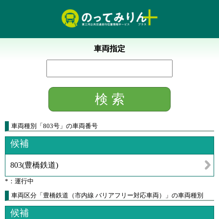
車両指定
車両種別
「
803号
」
の車両番号
候補
803
(
豊橋鉄道
)
*：運行中
車両区分「豊橋鉄道（市内線 バリアフリー対応車両）」の車両種別
候補