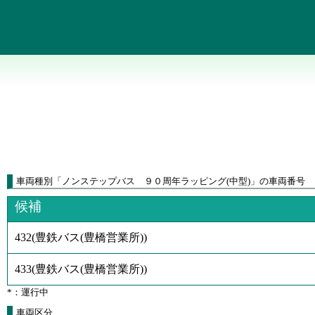
車両種別
「
ノンステップバス ９０周年ラッピング(中型)
」
の車両番号
候補
432
(
豊鉄バス(豊橋営業所)
)
433
(
豊鉄バス(豊橋営業所)
)
*：運行中
車両区分