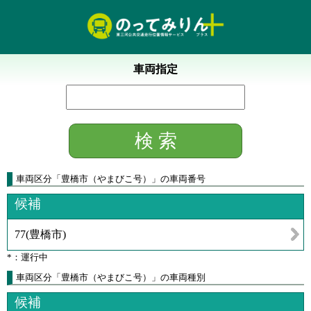
車両指定
車両区分
「
豊橋市（やまびこ号）
」
の車両番号
候補
77
(
豊橋市
)
*：運行中
車両区分「豊橋市（やまびこ号）」の車両種別
候補