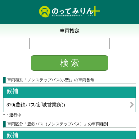
車両指定
車両種別
「
ノンステップバス(小型)
」
の車両番号
候補
870
(
豊鉄バス(新城営業所)
)
*：運行中
車両区分「豊鉄バス（ノンステップバス）」の車両種別
候補