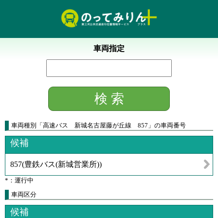
車両指定
車両種別
「
高速バス 新城名古屋藤が丘線 857
」
の車両番号
候補
857
(
豊鉄バス(新城営業所)
)
*：運行中
車両区分
候補