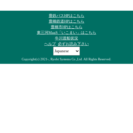
豊鉄バスHPはこちら
豊橋鉄道HPはこちら
豊橋市HPはこちら
東三河MaaS「いこまい」はこちら
牛川渡船状況
ヘルプ
必ずお読み下さい
Copyright(c) 2021-, Ryobi Systems Co.,Ltd. All Rights Reserved.