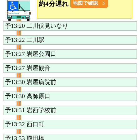
約4分遅れ
地図で確認
予13:20
二川伏見いなり
予13:22
二川駅
予13:27
岩屋公園口
予13:27
岩屋観音
予13:30
岩屋病院前
予13:30
高師原口
予13:31
岩西学校前
予13:32
西口町
予13:33
殿田橋