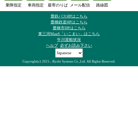
乗降指定
車両指定
最寄のりば
メール配信
路線図
豊鉄バスHPはこちら
豊橋鉄道HPはこちら
豊橋市HPはこちら
東三河MaaS「いこまい」はこちら
牛川渡船状況
ヘルプ
必ずお読み下さい
Copyright(c) 2021-, Ryobi Systems Co.,Ltd. All Rights Reserved.