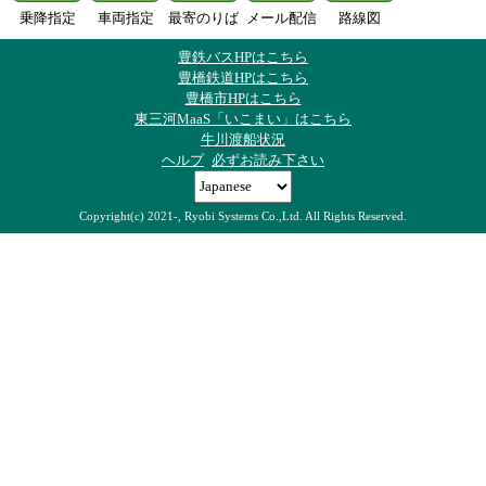
乗降指定
車両指定
最寄のりば
メール配信
路線図
豊鉄バスHPはこちら
豊橋鉄道HPはこちら
豊橋市HPはこちら
東三河MaaS「いこまい」はこちら
牛川渡船状況
ヘルプ
必ずお読み下さい
Copyright(c) 2021-, Ryobi Systems Co.,Ltd. All Rights Reserved.