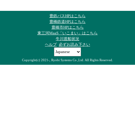
豊鉄バスHPはこちら
豊橋鉄道HPはこちら
豊橋市HPはこちら
東三河MaaS「いこまい」はこちら
牛川渡船状況
ヘルプ
必ずお読み下さい
Copyright(c) 2021-, Ryobi Systems Co.,Ltd. All Rights Reserved.