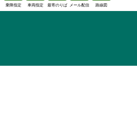
乗降指定
車両指定
最寄のりば
メール配信
路線図