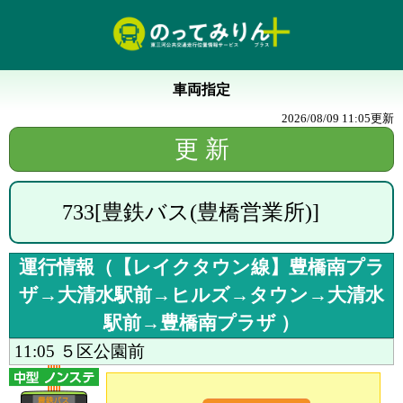
車両指定
2026/08/09 11:05
更新
733
[
豊鉄バス(豊橋営業所)
]
運行情報（
【レイクタウン線】豊橋南プラ
ザ→大清水駅前→ヒルズ→タウン→大清水
駅前→豊橋南プラザ
）
11:05
５区公園前