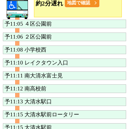
約2分遅れ
地図で確認
予11:05
４区公園前
予11:06
２区公園前
予11:08
小学校西
予11:10
レイクタウン入口
予11:11
南大清水富士見
予11:12
南高校前
予11:13
大清水駅口
予11:15
大清水駅前ロータリー
予11:15
大清水駅前